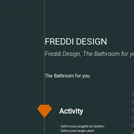
FREDDI DESIGN
Freddi Design, The Bathroom for y
Un lungo percorso
The Bathroom for you
Competenze, conoscenza, approccio, metodo,
organizzazione, risultati, misurazione, semplicità, bellezza e
soddisfazione.
10 parole
che ci descrivono,
10 parole
che
rappresentano noi ed il nostro lavoro.
Activity
- Definizione progetto ed obiettivi
- Definizione target utenti