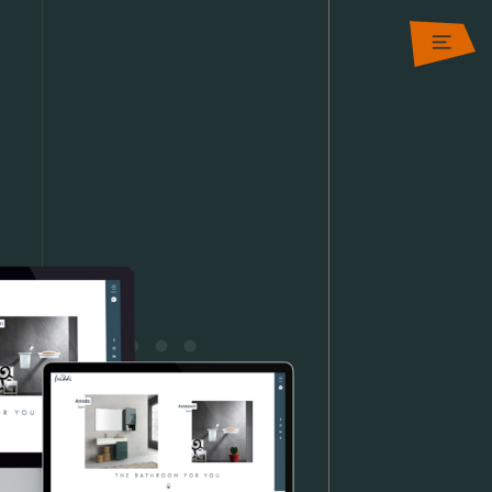
ctive design
ation development
g & Strategy