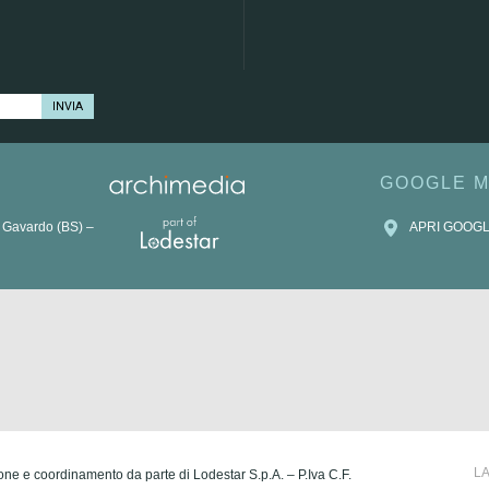
GOOGLE 
 Gavardo (BS) –
APRI GOOG
L
zione e coordinamento da parte di Lodestar S.p.A. – P.Iva C.F.