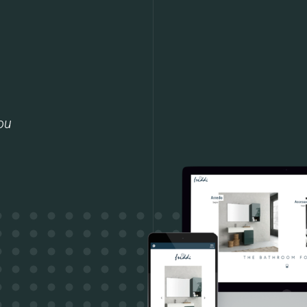
Web & Intera
Web & Applic
ou
Web Marketin
Lavori
Metodo
Chi siamo
Contattaci