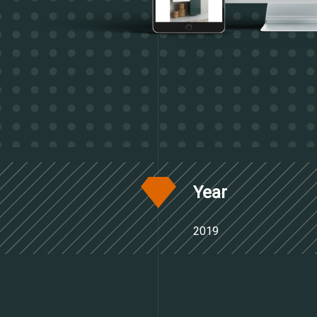
Notizie
Lavora con noi
Competenze
Year
2019