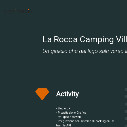
La Rocca Camping Vill
Un gioiello che dal lago sale verso 
Un lungo percorso
Competenze, conoscenza, approccio, metodo,
organizzazione, risultati, misurazione, semplicità, bellezza e
soddisfazione.
10 parole
che ci descrivono,
10 parole
che
rappresentano noi ed il nostro lavoro.
Activity
- Studio UX
- Progettazione Grafica
- Sviluppo sito web
- Integrazione con sistema di booking online
tramite API