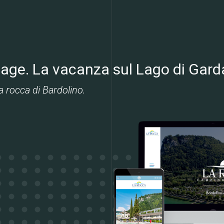
Web & Intera
age. La vacanza sul Lago di Gard
Web & Applic
la rocca di Bardolino.
Web Marketin
Lavori
Metodo
Chi siamo
Contattaci