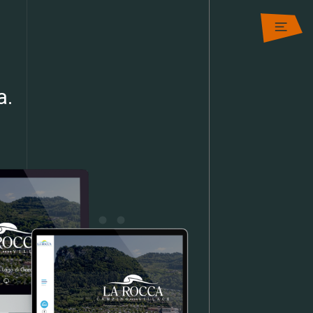
ctive design
a.
ation development
g & Strategy